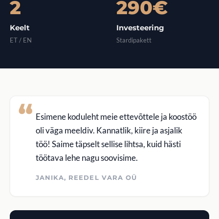
2
290€
Keelt
Investeering
ET / EN
Stardipakett
Esimene koduleht meie ettevõttele ja koostöö
oli väga meeldiv. Kannatlik, kiire ja asjalik
töö! Saime täpselt sellise lihtsa, kuid hästi
töötava lehe nagu soovisime.
JANIKA, REEDEL VARA OÜ