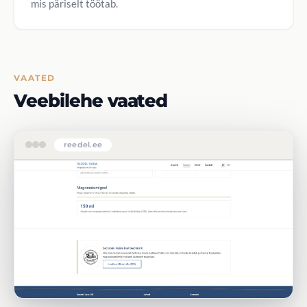
mis päriselt töötab.
VAATED
Veebilehe vaated
reedel.ee