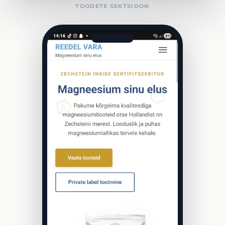
TOODETE SEKTSIOON
Tööd
Hinnad
Blogi
Meist
Kontakt