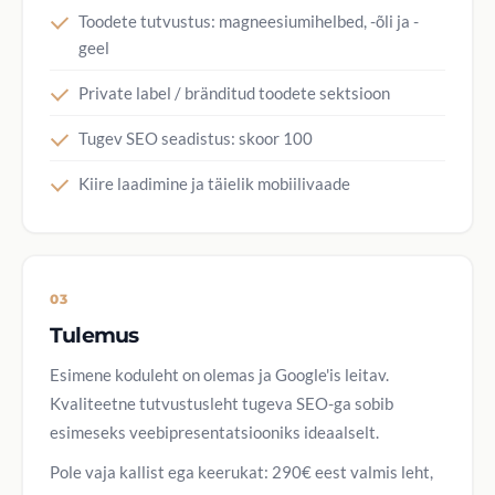
Toodete tutvustus: magneesiumihelbed, -õli ja -
geel
Private label / bränditud toodete sektsioon
Tugev SEO seadistus: skoor 100
Kiire laadimine ja täielik mobiilivaade
03
Tulemus
Esimene koduleht on olemas ja Google'is leitav.
Kvaliteetne tutvustusleht tugeva SEO-ga sobib
esimeseks veebipresentatsiooniks ideaalselt.
Pole vaja kallist ega keerukat: 290€ eest valmis leht,