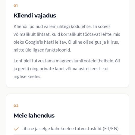
01
Kliendi vajadus
Kliendil polnud varem ühtegi kodulehte. Ta soovis
võimalikult lihtsat, kuid korralikult töötavat lehte, mis
oleks Google'is hästi leitav. Oluline oli selgus ja kiirus,
mitte üleliigsed funktsioonid.
Leht pidi tutvustama magneesiumitooteid (helbeid, õli
ja geeli) ning private label võimalust nii eesti kui
inglise keeles.
02
Meie lahendus
Lihtne ja selge kahekeelne tutvustusleht (ET/EN)