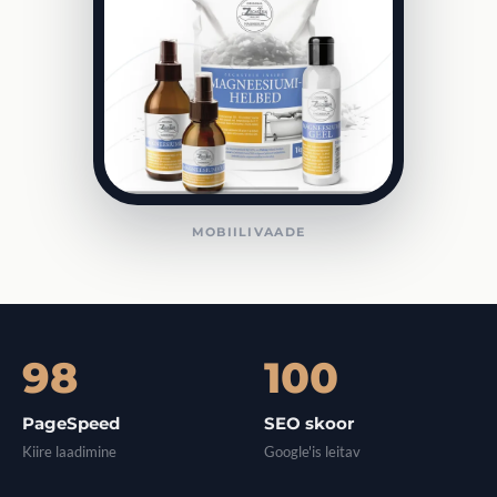
MOBIILIVAADE
98
100
PageSpeed
SEO skoor
Kiire laadimine
Google'is leitav