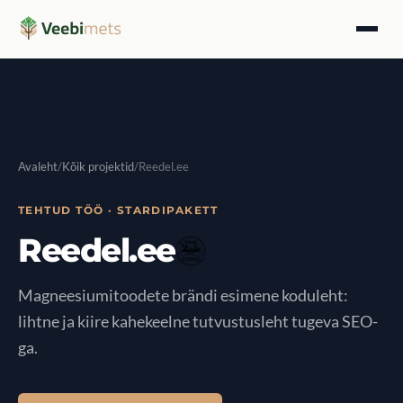
Avaleht
/
Kõik projektid
/
Reedel.ee
TEHTUD TÖÖ · STARDIPAKETT
Reedel.ee
Magneesiumitoodete brändi esimene koduleht:
lihtne ja kiire kahekeelne tutvustusleht tugeva SEO-
ga.