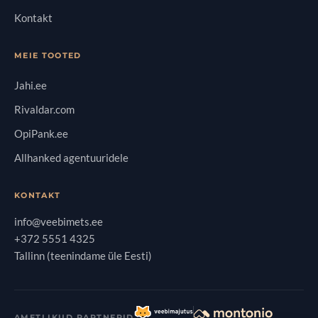
Kontakt
MEIE TOOTED
Jahi.ee
Rivaldar.com
OpiPank.ee
Allhanked agentuuridele
KONTAKT
info@veebimets.ee
+372 5551 4325
Tallinn (teenindame üle Eesti)
AMETLIKUD PARTNERID