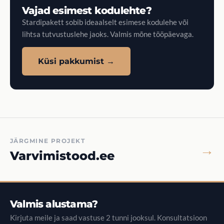
Vajad esimest kodulehte?
Stardipakett sobib ideaalselt esimese kodulehe või
lihtsa tutvustuslehe jaoks. Valmis mõne tööpäevaga.
Küsi pakkumist →
JÄRGMINE PROJEKT
→
Varvimistood.ee
Valmis alustama?
Kirjuta meile ja saad vastuse 2 tunni jooksul. Konsultatsioon